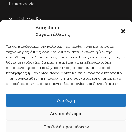
Επικοινωνία
Social Media
Διαχείριση
Facebook
Συγκατάθεσης
Instagram
Για να παρέχουμε την καλύτερη εμπειρία, χρησιμοποιούμε
Παραγγελίες
τεχνολογίες όπως cookies για την αποθήκευση ή/και την
πρόσβαση σε πληροφορίες συσκευών. Η συγκατάθεση για τις εν
λόγω τεχνολογίες θα μας επιτρέψει να επεξεργαστούμε
Αναζήτηση παραγγελίας
δεδομένα προσωπικού χαρακτήρα, όπως συμπεριφορά
Λογαριασμός
περιήγησης ή μοναδικά αναγνωριστικά σε αυτόν τον ιστότοπο.
Η μη συγκατάθεση ή η ανάκληση της συγκατάθεσης, μπορεί να
επηρεάσει αρνητικά ορισμένες λειτουργίες και δυνατότητες.
Ασφαλείς πληρωμές
Αποδοχή
Δεν αποδέχομαι
Προβολή προτιμήσεων
Developed by gwd.gr 2026®.