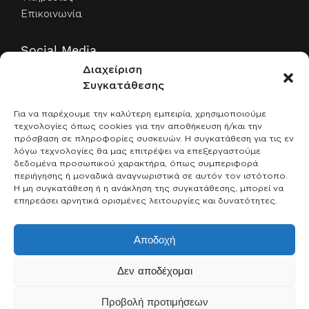
Επικοινωνία
Social Media
Διαχείριση
Facebook
Συγκατάθεσης
Instagram
Για να παρέχουμε την καλύτερη εμπειρία, χρησιμοποιούμε
τεχνολογίες όπως cookies για την αποθήκευση ή/και την
Παραγγελίες
πρόσβαση σε πληροφορίες συσκευών. Η συγκατάθεση για τις εν
λόγω τεχνολογίες θα μας επιτρέψει να επεξεργαστούμε
Αναζήτηση παραγγελίας
δεδομένα προσωπικού χαρακτήρα, όπως συμπεριφορά
Λογαριασμός
περιήγησης ή μοναδικά αναγνωριστικά σε αυτόν τον ιστότοπο.
Η μη συγκατάθεση ή η ανάκληση της συγκατάθεσης, μπορεί να
επηρεάσει αρνητικά ορισμένες λειτουργίες και δυνατότητες.
Ασφαλείς πληρωμές
Αποδοχή
Δεν αποδέχομαι
Προβολή προτιμήσεων
Developed by gwd.gr 2026®.