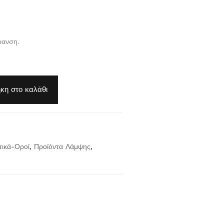
ρανση.
κη στο καλάθι
τικά-Οροί
,
Προϊόντα Λάμψης
,