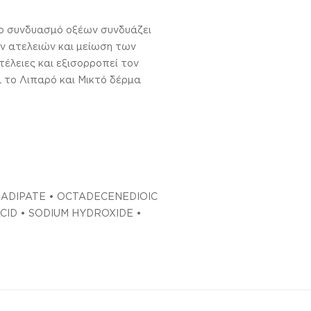
ρο συνδυασμό οξέων συνδυάζει
ων ατελειών και μείωση των
έλειες και εξισορροπεί τον
 το Λιπαρό και Μικτό δέρμα
L ADIPATE • OCTADECENEDIOIC
ACID • SODIUM HYDROXIDE •