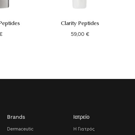
Peptides
Clarity Peptides
€
59,00
€
Brands
Ιατρείο
Dermaceutic
Η Γιατρός