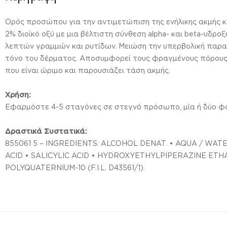
Oρός προσώπου για την αντιμετώπιση της ενήλικης ακμής 
2% διοϊκό οξύ με μια βέλτιστη σύνθεση alpha- και beta-υδρ
λεπτών γραμμών και ρυτίδων. Μειώση την υπερβολική παραγω
τόνο του δέρματος. Αποσυμφορεί τους φραγμένους πόρους. 
που είναι ώριμο και παρουσιάζει τάση ακμής.
Χρήση:
Εφαρμόστε 4-5 σταγόνες σε στεγνό πρόσωπο, μία ή δύο φο
Δραστικά Συστατικά:
855061 5 – INGREDIENTS: ALCOHOL DENAT. • AQUA / WA
ACID • SALICYLIC ACID • HYDROXYETHYLPIPERAZINE ETHA
POLYQUATERNIUM-10 (F.I.L. D43561/1).