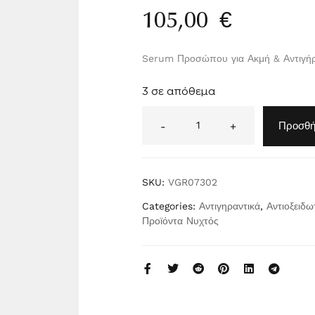
105,00
€
Serum Προσώπου για Ακμή & Αντιγή
3 σε απόθεμα
A
lt
-
+
Προσθή
e
r
n
a
ti
SKU:
VGR07302
v
e
Categories:
Αντιγηραντικά
,
Αντιοξειδω
:
Προϊόντα Νυχτός