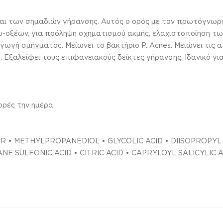
και των σημαδιών γήρανσης. Αυτός ο ορός με τον πρωτόγνω
οξυ-οξέων, για πρόληψη σχηματισμού ακμής, ελαχιστοποίηση τ
γή σμήγματος. Μείωνει το βακτήριο P. Acnes. Μειώνει τις ατ
Εξαλείφει τους επιφανειακούς δείκτες γήρανσης. Ιδανικό για
ρές την ημέρα.
TER • METHYLPROPANEDIOL • GLYCOLIC ACID • DIISOPROPY
NE SULFONIC ACID • CITRIC ACID • CAPRYLOYL SALICYLIC 