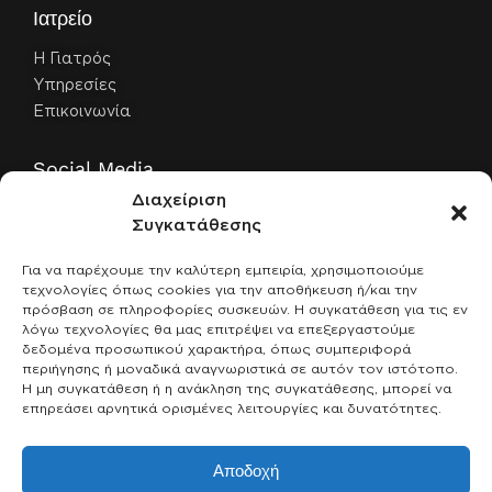
Ιατρείο
Η Γιατρός
Υπηρεσίες
Επικοινωνία
Social Media
Διαχείριση
Facebook
Συγκατάθεσης
Instagram
Για να παρέχουμε την καλύτερη εμπειρία, χρησιμοποιούμε
Παραγγελίες
τεχνολογίες όπως cookies για την αποθήκευση ή/και την
πρόσβαση σε πληροφορίες συσκευών. Η συγκατάθεση για τις εν
λόγω τεχνολογίες θα μας επιτρέψει να επεξεργαστούμε
Αναζήτηση παραγγελίας
δεδομένα προσωπικού χαρακτήρα, όπως συμπεριφορά
Λογαριασμός
περιήγησης ή μοναδικά αναγνωριστικά σε αυτόν τον ιστότοπο.
Η μη συγκατάθεση ή η ανάκληση της συγκατάθεσης, μπορεί να
επηρεάσει αρνητικά ορισμένες λειτουργίες και δυνατότητες.
Ασφαλείς πληρωμές
Αποδοχή