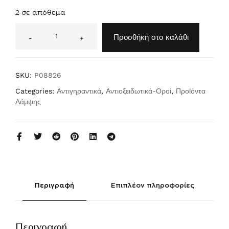
2 σε απόθεμα
A
lt
Προσθήκη στο καλάθι
-
+
e
r
n
a
ti
SKU:
P08826
v
e:
Categories:
Αντιγηραντικά
,
Αντιοξειδωτικά-Οροί
,
Προϊόντα
Λάμψης
Περιγραφή
Επιπλέον πληροφορίες
Περιγραφή