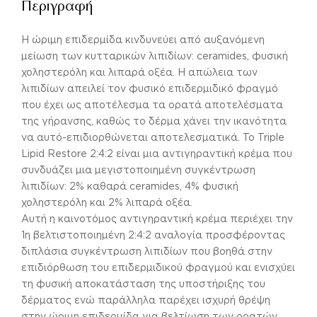
Περιγραφή
Η ώριμη επιδερμίδα κινδυνεύει από αυξανόμενη
μείωση των κυτταρικών λιπιδίων: ceramides, φυσική
χοληστερόλη και λιπαρά οξέα. Η απώλεια των
λιπιδίων απειλεί τον φυσικό επιδερμιδικό φραγμό
που έχει ως αποτέλεσμα τα ορατά αποτελέσματα
της γήρανσης, καθώς το δέρμα χάνει την ικανότητα
να αυτό-επιδιορθώνεται αποτελεσματικά. Το Triple
Lipid Restore 2:4:2 είναι μια αντιγηραντική κρέμα που
συνδυάζει μια μεγιστοποιημένη συγκέντρωση
λιπιδίων: 2% καθαρά ceramides, 4% φυσική
χοληστερόλη και 2% λιπαρά οξέα.
Αυτή η καινοτόμος αντιγηραντική κρέμα περιέχει την
1η βελτιστοποιημένη 2:4:2 αναλογία προσφέροντας
διπλάσια συγκέντρωση λιπιδίων που βοηθά στην
επιδιόρθωση του επιδερμιδικού φραγμού και ενισχύει
τη φυσική αποκατάσταση της υποστήριξης του
δέρματος ενώ παράλληλα παρέχει ισχυρή θρέψη
στην ώριμη επιδερμίδα για βελτίωση των ορατών