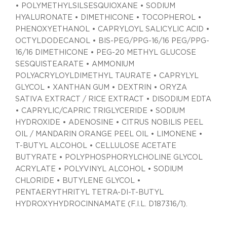
• POLYMETHYLSILSESQUIOXANE • SODIUM
HYALURONATE • DIMETHICONE • TOCOPHEROL •
PHENOXYETHANOL • CAPRYLOYL SALICYLIC ACID •
OCTYLDODECANOL • BIS-PEG/PPG-16/16 PEG/PPG-
16/16 DIMETHICONE • PEG-20 METHYL GLUCOSE
SESQUISTEARATE • AMMONIUM
POLYACRYLOYLDIMETHYL TAURATE • CAPRYLYL
GLYCOL • XANTHAN GUM • DEXTRIN • ORYZA
SATIVA EXTRACT / RICE EXTRACT • DISODIUM EDTA
• CAPRYLIC/CAPRIC TRIGLYCERIDE • SODIUM
HYDROXIDE • ADENOSINE • CITRUS NOBILIS PEEL
OIL / MANDARIN ORANGE PEEL OIL • LIMONENE •
T-BUTYL ALCOHOL • CELLULOSE ACETATE
BUTYRATE • POLYPHOSPHORYLCHOLINE GLYCOL
ACRYLATE • POLYVINYL ALCOHOL • SODIUM
CHLORIDE • BUTYLENE GLYCOL •
PENTAERYTHRITYL TETRA-DI-T-BUTYL
HYDROXYHYDROCINNAMATE (F.I.L. D187316/1).