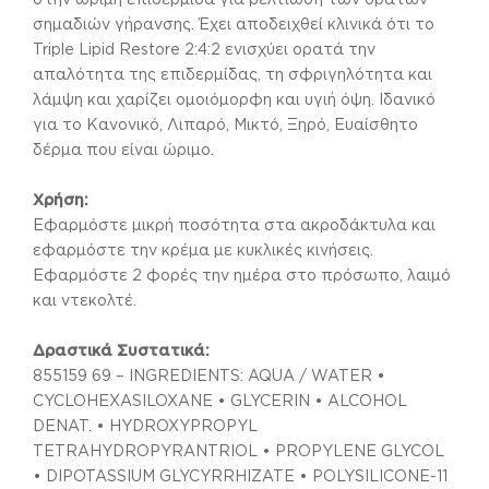
σημαδιών γήρανσης. Έχει αποδειχθεί κλινικά ότι το
Triple Lipid Restore 2:4:2 ενισχύει ορατά την
απαλότητα της επιδερμίδας, τη σφριγηλότητα και
λάμψη και χαρίζει ομοιόμορφη και υγιή όψη. Ιδανικό
για το Κανονικό, Λιπαρό, Μικτό, Ξηρό, Ευαίσθητο
δέρμα που είναι ώριμο.
Χρήση:
Εφαρμόστε μικρή ποσότητα στα ακροδάκτυλα και
εφαρμόστε την κρέμα με κυκλικές κινήσεις.
Εφαρμόστε 2 φορές την ημέρα στο πρόσωπο, λαιμό
και ντεκολτέ.
Δραστικά Συστατικά:
855159 69 – INGREDIENTS: AQUA / WATER •
CYCLOHEXASILOXANE • GLYCERIN • ALCOHOL
DENAT. • HYDROXYPROPYL
TETRAHYDROPYRANTRIOL • PROPYLENE GLYCOL
• DIPOTASSIUM GLYCYRRHIZATE • POLYSILICONE-11