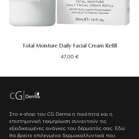
Total Moisture Daily Facial Cream Refill
47,00
€
Στο e-shop του CG Derma η ποιότητα και η
επιστημονική τεκμηρίωση συναντούν τις
εξειδικευμένες ανάγκες του δέρματός σας.
Εδώ
θα βρείτε επιλεγμένα δερμοκαλλυντικά που