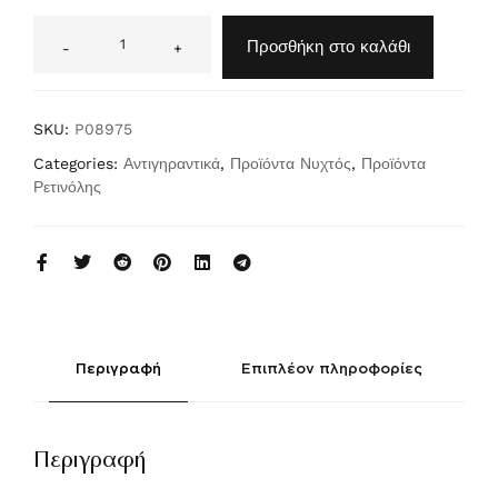
A
lt
Προσθήκη στο καλάθι
-
+
e
r
n
a
ti
SKU:
P08975
v
e:
Categories:
Αντιγηραντικά
,
Προϊόντα Νυχτός
,
Προϊόντα
Ρετινόλης
Περιγραφή
Επιπλέον πληροφορίες
Περιγραφή