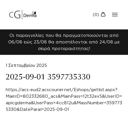
Οι παραγγελίες που θα πραγματοποιούνται από
06/08 εώς 23/08 θα αποστέλονται από 24/08 με
σειρά προτεραιότητας!
1 Σεπτεμβρίου 2025
2025-09-01 3597735330
https://acs-eud2.acscourier.net/Eshops/getlist.aspx?
MainID=802332680_acs&MainPass=12t32ex5&UserID=
apicgderma&UserPass=4cc812u&MassNumber=359773
5330&DateParal=2025-09-01