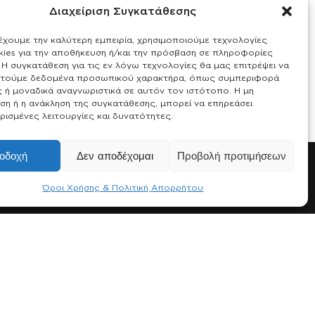
Διαχείριση Συγκατάθεσης
έχουμε την καλύτερη εμπειρία, χρησιμοποιούμε τεχνολογίες
ies για την αποθήκευση ή/και την πρόσβαση σε πληροφορίες
Η συγκατάθεση για τις εν λόγω τεχνολογίες θα μας επιτρέψει να
τούμε δεδομένα προσωπικού χαρακτήρα, όπως συμπεριφορά
ς ή μοναδικά αναγνωριστικά σε αυτόν τον ιστότοπο. Η μη
ση ή η ανάκληση της συγκατάθεσης, μπορεί να επηρεάσει
ρισμένες λειτουργίες και δυνατότητες.
οδοχή
Δεν αποδέχομαι
Προβολή προτιμήσεων
Όροι Χρήσης & Πολιτική Απορρήτου
Social Media
Facebook
Instagram