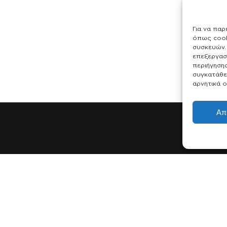
Για να παρ
όπως cook
συσκευών. 
επεξεργασ
περιήγηση
συγκατάθε
αρνητικά ο
Απ
Brands
Ιατρείο
Dermaceutic
Η Γιατρός
Skinceuticals
Υπηρεσίες
Medik8
Επικοινωνία