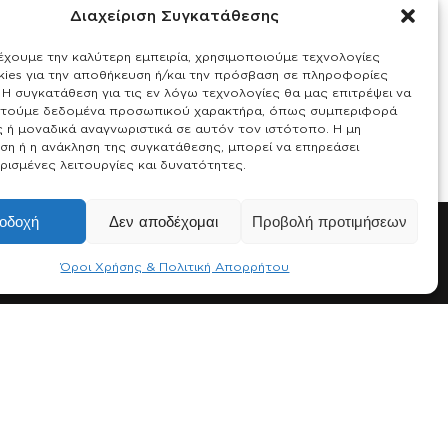
Διαχείριση Συγκατάθεσης
έχουμε την καλύτερη εμπειρία, χρησιμοποιούμε τεχνολογίες
ies για την αποθήκευση ή/και την πρόσβαση σε πληροφορίες
Η συγκατάθεση για τις εν λόγω τεχνολογίες θα μας επιτρέψει να
τούμε δεδομένα προσωπικού χαρακτήρα, όπως συμπεριφορά
ς ή μοναδικά αναγνωριστικά σε αυτόν τον ιστότοπο. Η μη
ση ή η ανάκληση της συγκατάθεσης, μπορεί να επηρεάσει
ρισμένες λειτουργίες και δυνατότητες.
οδοχή
Δεν αποδέχομαι
Προβολή προτιμήσεων
Όροι Χρήσης & Πολιτική Απορρήτου
Social Media
Facebook
Instagram