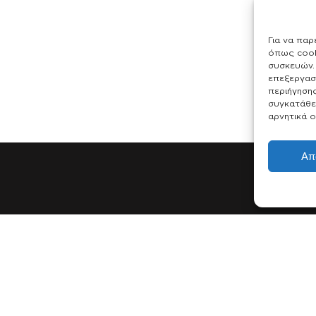
Για να παρ
όπως cook
συσκευών. 
επεξεργασ
περιήγηση
συγκατάθε
αρνητικά ο
Απ
Brands
Ιατρείο
Dermaceutic
Η Γιατρός
Skinceuticals
Υπηρεσίες
Medik8
Επικοινωνία