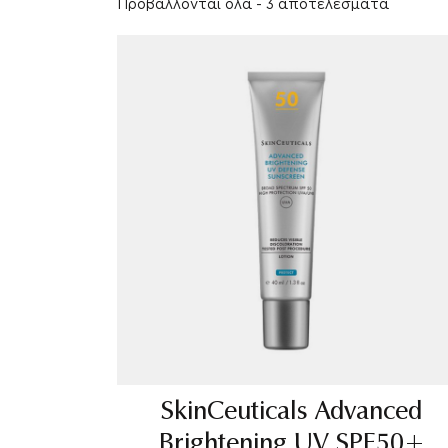
Προβάλλονται όλα - 3 αποτελέσματα
SkinCeuticals Advanced
Brightening UV SPF50+