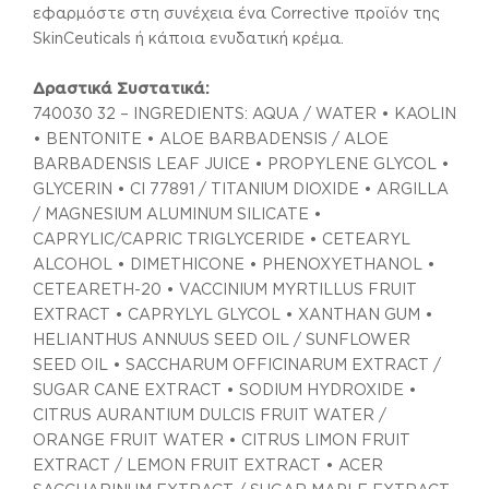
εφαρμόστε στη συνέχεια ένα Corrective προϊόν της
SkinCeuticals ή κάποια ενυδατική κρέμα.
Δραστικά Συστατικά:
740030 32 – INGREDIENTS: AQUA / WATER • KAOLIN
• BENTONITE • ALOE BARBADENSIS / ALOE
BARBADENSIS LEAF JUICE • PROPYLENE GLYCOL •
GLYCERIN • CI 77891 / TITANIUM DIOXIDE • ARGILLA
/ MAGNESIUM ALUMINUM SILICATE •
CAPRYLIC/CAPRIC TRIGLYCERIDE • CETEARYL
ALCOHOL • DIMETHICONE • PHENOXYETHANOL •
CETEARETH-20 • VACCINIUM MYRTILLUS FRUIT
EXTRACT • CAPRYLYL GLYCOL • XANTHAN GUM •
HELIANTHUS ANNUUS SEED OIL / SUNFLOWER
SEED OIL • SACCHARUM OFFICINARUM EXTRACT /
SUGAR CANE EXTRACT • SODIUM HYDROXIDE •
CITRUS AURANTIUM DULCIS FRUIT WATER /
ORANGE FRUIT WATER • CITRUS LIMON FRUIT
EXTRACT / LEMON FRUIT EXTRACT • ACER