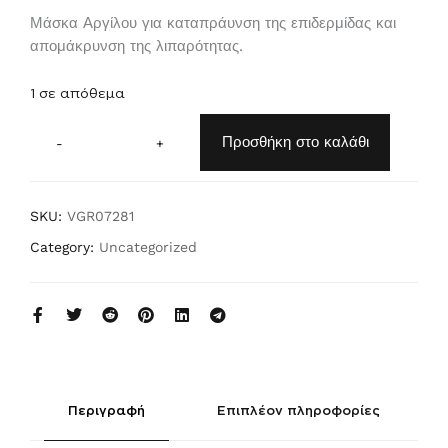
Μάσκα Αργίλου για καταπράυνση της επιδερμίδας και
απομάκρυνση της λιπαρότητας.
1 σε απόθεμα
A
lt
Προσθήκη στο καλάθι
-
+
e
r
n
a
ti
SKU:
VGR07281
v
e:
Category:
Uncategorized
Περιγραφή
Επιπλέον πληροφορίες